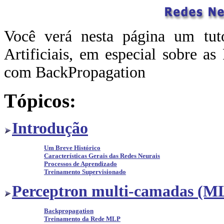
Você verá nesta página um tuto
Artificiais, em especial sobre a
com BackPropagation
Tópicos:
Introdução
Um Breve Histórico
Características Gerais das Redes Neurais
Processos de Aprendizado
Treinamento Supervisionado
Perceptron multi-camadas (M
Backpropagation
Treinamento da Rede MLP