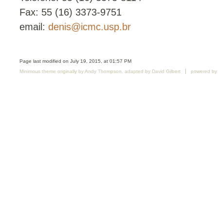
Fax: 55 (16) 3373-9751
email:
denis@icmc.usp.br
Page last modified on July 19, 2015, at 01:57 PM
Minimous
theme originally by
Andy Thompson
, adapted by
David Gilbert
powered b